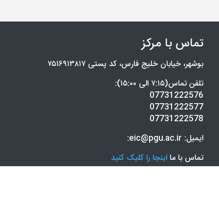
تماس با مرکز
بوشهر، خیابان خلیج فارس، کد پستی ۷۵۱۶۹۱۳۸۱۷
تلفن تماس(۷:۱۵ الی ۱۵:۰۰):
07731222576
07731222577
07731222578
ایمیل: eic@pgu.ac.ir:
تماس با ما
اینجا را کلیک کنید
پیوند ها
صندوق پژوهش و فناوری استان بوشهر