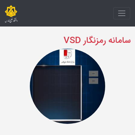
سامانه رمزنگار VSD