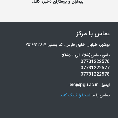
بیماران و پرستاران ذخیره کنند.
تماس با مرکز
بوشهر، خیابان خلیج فارس، کد پستی ۷۵۱۶۹۱۳۸۱۷
تلفن تماس(۷:۱۵ الی ۱۵:۰۰):
07731222576
07731222577
07731222578
ایمیل: eic@pgu.ac.ir:
تماس با ما
اینجا را کلیک کنید