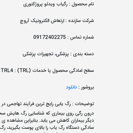
نام محصول
:
رگیاب ویدئو پروژکتوری
شرکت سازنده
:
ارتعاش الکترونیک آروج
شماره تماس
:
09172402275
دسته بندی
:
پزشکی، تجهیزات پزشکی
سطح امادگی محصول یا خدمات (TRL)
:
TRL4
بروشور
:
دانلود
توضیحات
: رگ یابی رایج ترین فرآیند تهاجمی در
درون رگی روی بیماری که شناسایی رگ هایش سخت است
دیگر بیماران کاهش می یابد. بنابراین مشاهده ی 
سادگی دستگاه رگ یاب را بالای پوست بگیرید، رگ 