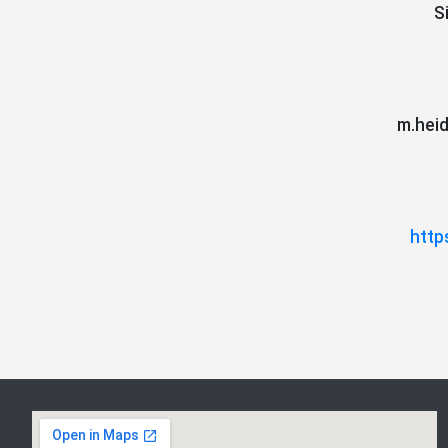
S
m.hei
http