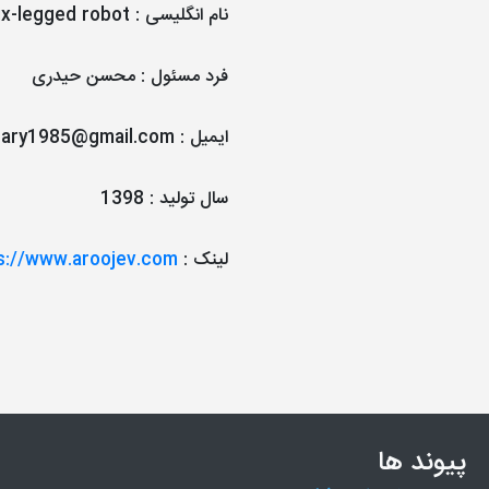
نام انگلیسی
:
ix-legged robot
فرد مسئول
:
محسن حیدری
ایمیل
:
dary1985@gmail.com
سال تولید
:
1398
لینک
:
s://www.aroojev.com
پیوند ها