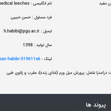
ن مفید
نام انگلیسی
:
edical leeches
فرد مسئول
:
حسن حبیبی
ایمیل
:
h.habibi@pgu.ac.ir
سال تولید
:
1398
لینک
:
ssan-habibi-519611a6
ت درآمدزا شامل: پرورش میل ورم (غذای زنده)، عقرب و زالوی طبی
پیوند ها