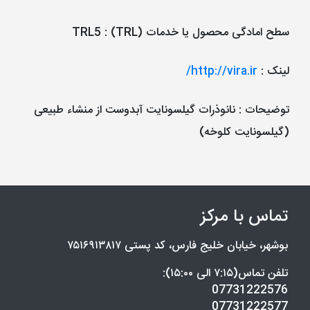
سطح امادگی محصول یا خدمات (TRL)
:
TRL5
لینک
:
http://vira.ir/
توضیحات
: نانوذرات گیلسونایت آبدوست از منشاء طبیعی
(گیلسونایت کلوخه)
تماس با مرکز
بوشهر، خیابان خلیج فارس، کد پستی ۷۵۱۶۹۱۳۸۱۷
تلفن تماس(۷:۱۵ الی ۱۵:۰۰):
07731222576
07731222577