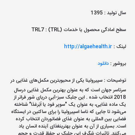
سال تولید
:
1395
سطح امادگی محصول یا خدمات (TRL)
:
TRL7
لینک
:
http://algaehealth.ir
بروشور
:
دانلود
توضیحات
: سپیرولینا یکی از محبوبترین مکمل‌های غذایی در
سرتاسر جهان است که به عنوان بهترین مکمل غذایی درسال
2018 انتخاب شده . این جلبک سبز-آبیِ دریای شور فراتر از
یک ماده غذایی، به عنوان یک "سوپر فود یا اَبَرغذا" شناخته
می‌شود تا جایی که ناسا اسپیرولینا را برای ساکنین در ایستگاه
فضایی بین المللی به عنوان غذای فضانوردان انتخاب کرده
است. بسیاری از آن به عنوان بهترینغذای آینده انسان یاد
می‌کنند. تاثیرات شگرف این جلبک بر حفظ قدرت و حجم