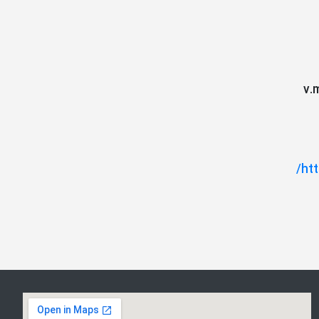
v.
htt