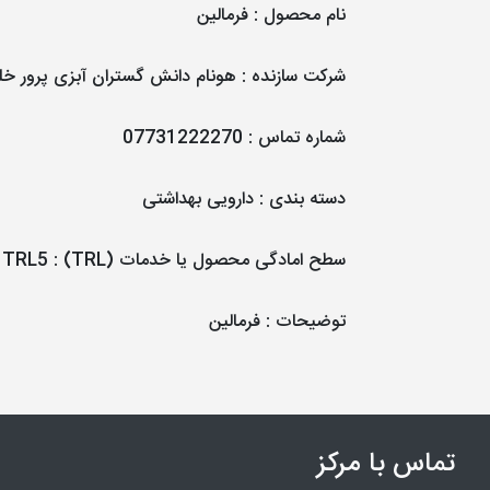
نام محصول
:
فرمالین
شرکت سازنده
:
هونام دانش گستران آبزی پرور خ
شماره تماس
:
07731222270
دسته بندی
:
دارویی بهداشتی
سطح امادگی محصول یا خدمات (TRL)
:
TRL5
توضیحات
: فرمالین
تماس با مرکز