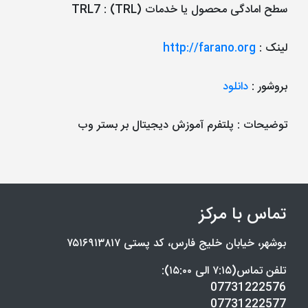
سطح امادگی محصول یا خدمات (TRL)
:
TRL7
لینک
:
http://farano.org
بروشور
:
دانلود
توضیحات
: پلتفرم آموزش دیجیتال بر بستر وب
تماس با مرکز
بوشهر، خیابان خلیج فارس، کد پستی ۷۵۱۶۹۱۳۸۱۷
تلفن تماس(۷:۱۵ الی ۱۵:۰۰):
07731222576
07731222577