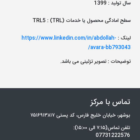
سال تولید
:
1399
سطح امادگی محصول یا خدمات (TRL)
:
TRL5
لینک
:
https://www.linkedin.com/in/abdollah-
avara-bb793043/
توضیحات
: تصویر تزئینی می باشد.
تماس با مرکز
بوشهر، خیابان خلیج فارس، کد پستی ۷۵۱۶۹۱۳۸۱۷
تلفن تماس(۷:۱۵ الی ۱۵:۰۰):
07731222576